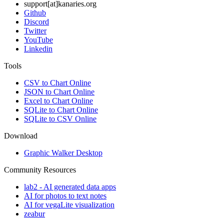
support[at]kanaries.org
Github
Discord
Twitter
YouTube
Linkedin
Tools
CSV to Chart Online
JSON to Chart Online
Excel to Chart Online
SQLite to Chart Online
SQLite to CSV Online
Download
Graphic Walker Desktop
Community Resources
lab2 - AI generated data apps
AI for photos to text notes
AI for vegaLite visualization
zeabur