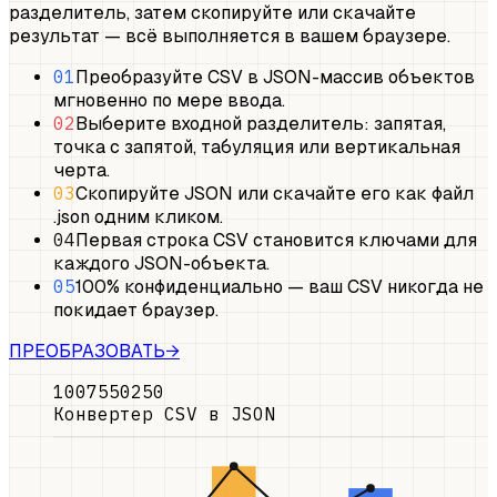
разделитель, затем скопируйте или скачайте
результат — всё выполняется в вашем браузере.
01
Преобразуйте CSV в JSON-массив объектов
мгновенно по мере ввода.
02
Выберите входной разделитель: запятая,
точка с запятой, табуляция или вертикальная
черта.
03
Скопируйте JSON или скачайте его как файл
.json одним кликом.
04
Первая строка CSV становится ключами для
каждого JSON-объекта.
05
100% конфиденциально — ваш CSV никогда не
покидает браузер.
ПРЕОБРАЗОВАТЬ
→
100
75
50
25
0
Конвертер CSV в JSON