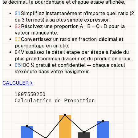
le décimal, le pourcentage et chaque étape affichée.
01
Simplifiez instantanément n'importe quel ratio (2
ou 3 termes) à sa plus simple expression.
02
Résolvez une proportion A : B = C : D pour la
valeur manquante.
03
Convertissez un ratio en fraction, décimal et
pourcentage en un clic.
04
Visualisez le détail étape par étape à l'aide du
plus grand commun diviseur et du produit en croix.
05
100 % gratuit et confidentiel — chaque calcul
s'exécute dans votre navigateur.
CALCULER
→
100
75
50
25
0
Calculatrice de Proportion