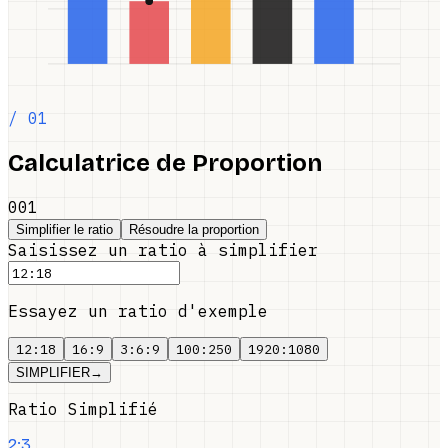
/ 01
Calculatrice de Proportion
001
Simplifier le ratio
Résoudre la proportion
Saisissez un ratio à simplifier
Essayez un ratio d'exemple
12:18
16:9
3:6:9
100:250
1920:1080
SIMPLIFIER
→
Ratio Simplifié
2:3