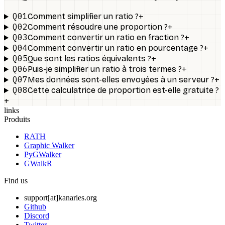
Q01
+
Comment simplifier un ratio ?
Q02
+
Comment résoudre une proportion ?
Q03
+
Comment convertir un ratio en fraction ?
Q04
+
Comment convertir un ratio en pourcentage ?
Q05
+
Que sont les ratios équivalents ?
Q06
+
Puis-je simplifier un ratio à trois termes ?
Q07
+
Mes données sont-elles envoyées à un serveur ?
Q08
Cette calculatrice de proportion est-elle gratuite ?
+
links
Produits
RATH
Graphic Walker
PyGWalker
GWalkR
Find us
support[at]kanaries.org
Github
Discord
Twitter