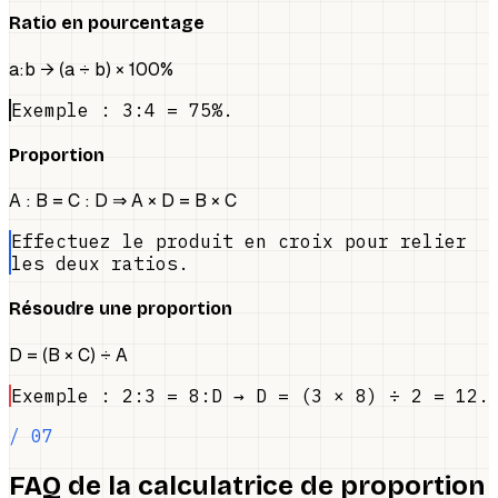
Ratio en pourcentage
a:b → (a ÷ b) × 100%
Exemple : 3:4 = 75%.
Proportion
A : B = C : D ⇒ A × D = B × C
Effectuez le produit en croix pour relier
les deux ratios.
Résoudre une proportion
D = (B × C) ÷ A
Exemple : 2:3 = 8:D → D = (3 × 8) ÷ 2 = 12.
/ 07
FAQ de la calculatrice de proportion