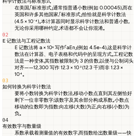
科学计数法与标准形式
在美国，「标准形式」通常指普通小数（例如 0.00045），而在
英国和许多其他国家，「标准形式」恰恰就是科学计数法
（4.5 × 10⁻⁴）。本计算器同时显示科学计数法和普通小数，
无论你采用哪种约定，术语都不会让你混淆。
02
E 记数法与工程记数法
E 记数法将 a × 10ⁿ 写作「aEn」（例如 4.5e-4），这是科学计
数法在计算器、电子表格和代码中的呈现方式。工程记数
法是一种变体，其指数被限制为 3 的倍数，以便与公制词头
对齐——12,300 写作 12.3 × 10³（12.3 千）而非 1.23 ×
10⁴。
03
如何转换为科学计数法
要将小数转换为科学计数法，移动小数点直到其左侧恰好
剩下一位非零数字；该数字及其余部分构成系数。小数点
移动的位数即为指数：向左移（大数）为正，向右移（小数）为
负。
04
有效数字与数量级
系数承载着测量值的有效数字，而指数给出数量级——快