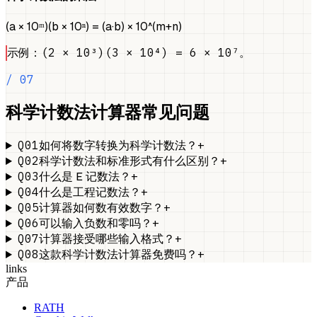
(a × 10ᵐ)(b × 10ⁿ) = (a·b) × 10^(m+n)
示例：(2 × 10³)(3 × 10⁴) = 6 × 10⁷。
/ 07
科学计数法计算器常见问题
Q01
+
如何将数字转换为科学计数法？
Q02
+
科学计数法和标准形式有什么区别？
Q03
+
什么是 E 记数法？
Q04
+
什么是工程记数法？
Q05
+
计算器如何数有效数字？
Q06
+
可以输入负数和零吗？
Q07
+
计算器接受哪些输入格式？
Q08
+
这款科学计数法计算器免费吗？
links
产品
RATH