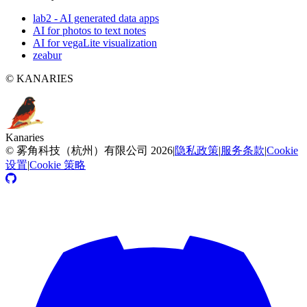
lab2 - AI generated data apps
AI for photos to text notes
AI for vegaLite visualization
zeabur
© KANARIES
Kanaries
©
雾角科技（杭州）有限公司
2026
|
隐私政策
|
服务条款
|
Cookie
设置
|
Cookie 策略