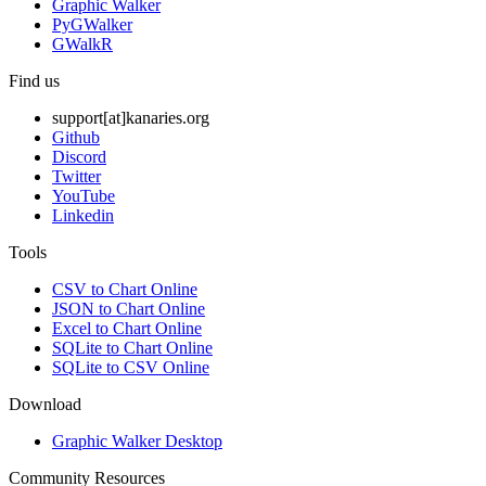
Graphic Walker
PyGWalker
GWalkR
Find us
support[at]kanaries.org
Github
Discord
Twitter
YouTube
Linkedin
Tools
CSV to Chart Online
JSON to Chart Online
Excel to Chart Online
SQLite to Chart Online
SQLite to CSV Online
Download
Graphic Walker Desktop
Community Resources