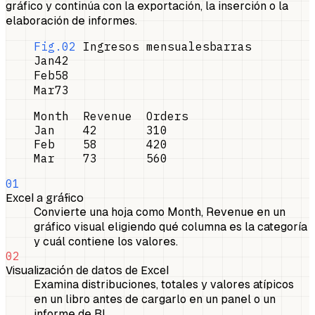
gráfico y continúa con la exportación, la inserción o la
elaboración de informes.
Fig.02
Ingresos mensuales
barras
Jan
42
Feb
58
Mar
73
Month  Revenue  Orders

Jan    42       310

Feb    58       420

Mar    73       560
01
Excel a gráfico
Convierte una hoja como Month, Revenue en un
gráfico visual eligiendo qué columna es la categoría
y cuál contiene los valores.
02
Visualización de datos de Excel
Examina distribuciones, totales y valores atípicos
en un libro antes de cargarlo en un panel o un
informe de BI.