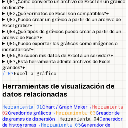
Q01
¿Cómo convierto un archivo de Excel en un gráfico
+
en línea?
Q02
+
¿Qué formatos de Excel son compatibles?
Q03
¿Puedo crear un gráfico a partir de un archivo de
+
Excel gratis?
Q04
¿Qué tipos de gráficos puedo crear a partir de un
+
archivo de Excel?
Q05
¿Puedo exportar los gráficos como imágenes o
+
incrustarlos?
Q06
+
¿Se suben mis datos de Excel a un servidor?
Q07
¿Esta herramienta admite archivos de Excel
+
grandes?
/ 07
Excel a gráfico
Herramientas de visualización de
datos relacionadas
Herramienta 01
Herramienta
Chart / Graph Maker
→
02
Herramienta 03
Creador de gráficos
→
Creador de
Herramienta 04
diagramas de dispersión
→
Generador
Herramienta 05
de histogramas
→
Generador de