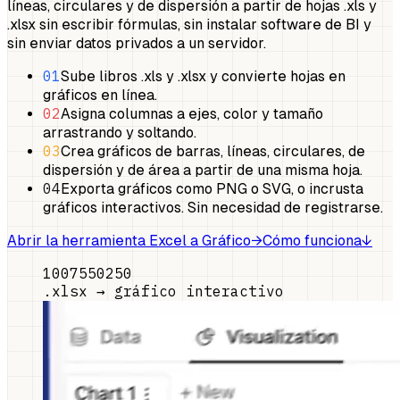
líneas, circulares y de dispersión a partir de hojas .xls y
.xlsx sin escribir fórmulas, sin instalar software de BI y
sin enviar datos privados a un servidor.
01
Sube libros .xls y .xlsx y convierte hojas en
gráficos en línea.
02
Asigna columnas a ejes, color y tamaño
arrastrando y soltando.
03
Crea gráficos de barras, líneas, circulares, de
dispersión y de área a partir de una misma hoja.
04
Exporta gráficos como PNG o SVG, o incrusta
gráficos interactivos. Sin necesidad de registrarse.
Abrir la herramienta Excel a Gráfico
→
Cómo funciona
↓
100
75
50
25
0
.xlsx → gráfico interactivo