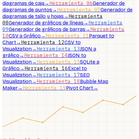
Herramienta 06
diagramas de caja
→
Generador de
Herramienta 07
diagramas de puntos
→
Generador de
Herramienta
diagramas de tallo y hojas
→
08
Herramienta
Generador de gráficos de líneas
→
09
Herramienta
Generador de gráficos de barras
→
10
Herramienta 11
CSV a Gráfico
→
Parquet to
Herramienta 12
Chart
→
CSV to
Herramienta 13
Visualization
→
JSON a
Herramienta 14
gráfico
→
JSON to
Herramienta 15
Visualization
→
SQLite a
Herramienta 16
Gráfico
→
Excel to
Herramienta 17
Visualization
→
SEO
Herramienta 18
Visualization
→
Bubble Map
Herramienta 19
Maker
→
Pivot Chart
→