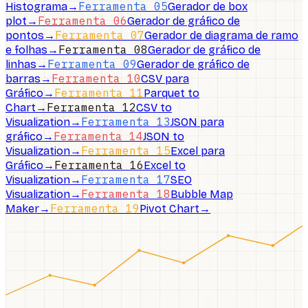
Ferramenta 05
Histograma
→
Gerador de box
Ferramenta 06
plot
→
Gerador de gráfico de
Ferramenta 07
pontos
→
Gerador de diagrama de ramo
Ferramenta 08
e folhas
→
Gerador de gráfico de
Ferramenta 09
linhas
→
Gerador de gráfico de
Ferramenta 10
barras
→
CSV para
Ferramenta 11
Gráfico
→
Parquet to
Ferramenta 12
Chart
→
CSV to
Ferramenta 13
Visualization
→
JSON para
Ferramenta 14
gráfico
→
JSON to
Ferramenta 15
Visualization
→
Excel para
Ferramenta 16
Gráfico
→
Excel to
Ferramenta 17
Visualization
→
SEO
Ferramenta 18
Visualization
→
Bubble Map
Ferramenta 19
Maker
→
Pivot Chart
→