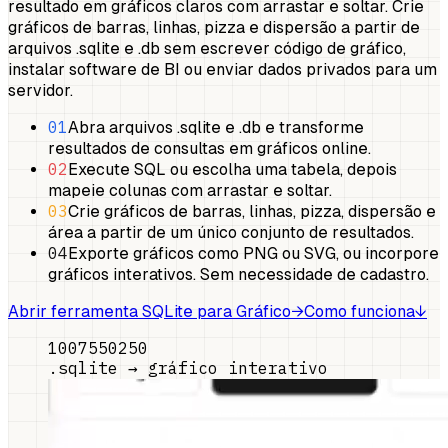
resultado em gráficos claros com arrastar e soltar. Crie
gráficos de barras, linhas, pizza e dispersão a partir de
arquivos .sqlite e .db sem escrever código de gráfico,
instalar software de BI ou enviar dados privados para um
servidor.
01
Abra arquivos .sqlite e .db e transforme
resultados de consultas em gráficos online.
02
Execute SQL ou escolha uma tabela, depois
mapeie colunas com arrastar e soltar.
03
Crie gráficos de barras, linhas, pizza, dispersão e
área a partir de um único conjunto de resultados.
04
Exporte gráficos como PNG ou SVG, ou incorpore
gráficos interativos. Sem necessidade de cadastro.
Abrir ferramenta SQLite para Gráfico
→
Como funciona
↓
100
75
50
25
0
.sqlite → gráfico interativo