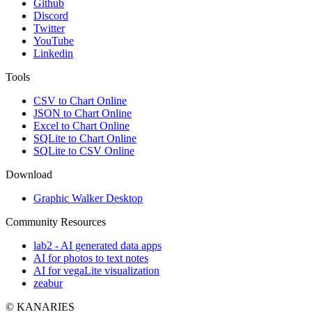
Github
Discord
Twitter
YouTube
Linkedin
Tools
CSV to Chart Online
JSON to Chart Online
Excel to Chart Online
SQLite to Chart Online
SQLite to CSV Online
Download
Graphic Walker Desktop
Community Resources
lab2 - AI generated data apps
AI for photos to text notes
AI for vegaLite visualization
zeabur
© KANARIES