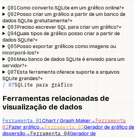
Q01
+
Como converto SQLite em um gráfico online?
Q02
Posso criar um gráfico a partir de um banco de
+
dados SQLite gratuitamente?
Q03
+
Preciso escrever SQL para criar um gráfico?
Q04
Quais tipos de gráfico posso criar a partir de
+
dados SQLite?
Q05
Posso exportar gráficos como imagens ou
+
incorporá-los?
Q06
Meu banco de dados SQLite é enviado para um
+
servidor?
Q07
Esta ferramenta oferece suporte a arquivos
+
SQLite grandes?
/ 07
SQLite para gráfico
Ferramentas relacionadas de
visualização de dados
Ferramenta 01
Ferramenta
Chart / Graph Maker
→
02
Ferramenta 03
Fazer gráfico
→
Gerador de gráfico de
Ferramenta 04
dispersão
→
Gerador de