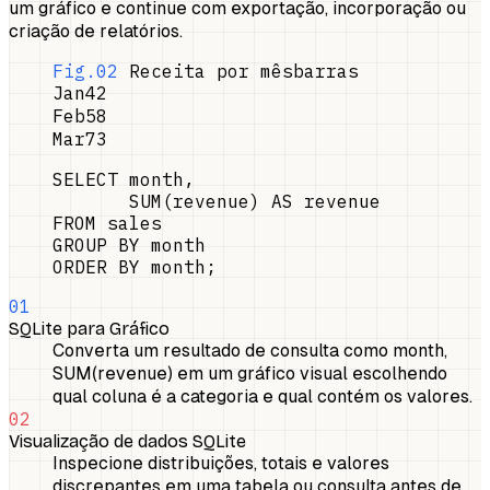
um gráfico e continue com exportação, incorporação ou
criação de relatórios.
Fig.02
Receita por mês
barras
Jan
42
Feb
58
Mar
73
SELECT month,

       SUM(revenue) AS revenue

FROM sales

GROUP BY month

ORDER BY month;
01
SQLite para Gráfico
Converta um resultado de consulta como month,
SUM(revenue) em um gráfico visual escolhendo
qual coluna é a categoria e qual contém os valores.
02
Visualização de dados SQLite
Inspecione distribuições, totais e valores
discrepantes em uma tabela ou consulta antes de