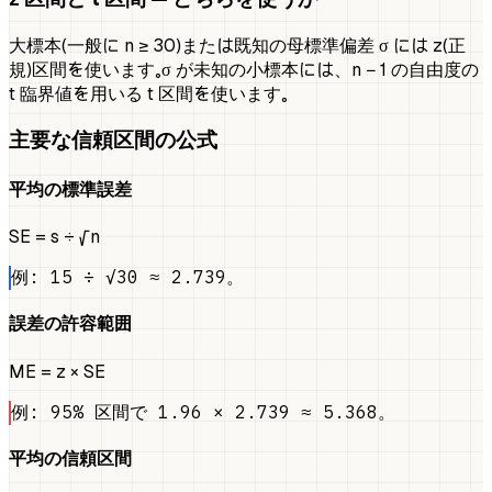
大標本（一般に n ≥ 30）または既知の母標準偏差 σ には z（正
規）区間を使います。σ が未知の小標本には、n − 1 の自由度の
t 臨界値を用いる t 区間を使います。
主要な信頼区間の公式
平均の標準誤差
SE = s ÷ √n
例: 15 ÷ √30 ≈ 2.739。
誤差の許容範囲
ME = z × SE
例: 95% 区間で 1.96 × 2.739 ≈ 5.368。
平均の信頼区間