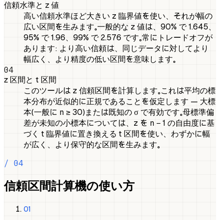
信頼水準と z 値
高い信頼水準ほど大きい z 臨界値を使い、それが幅の
広い区間を生みます。一般的な z 値は、90% で 1.645、
95% で 1.96、99% で 2.576 です。常にトレードオフが
あります: より高い信頼は、同じデータに対してより
幅広く、より精度の低い区間を意味します。
04
z 区間と t 区間
このツールは z 信頼区間を計算します。これは平均の標
本分布が近似的に正規であることを仮定します — 大標
本（一般に n ≥ 30）または既知の σ で有効です。母標準偏
差が未知の小標本については、z を n − 1 の自由度に基
づく t 臨界値に置き換える t 区間を使い、わずかに幅
が広く、より保守的な区間を生みます。
/ 04
信頼区間計算機の使い方
01