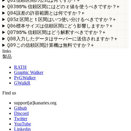
信頼区間の公式は何ですか？
Q03
+
95% 信頼区間にはどの z 値を使うべきですか？
Q04
+
誤差の許容範囲とは何ですか？
Q05
+
z 区間と t 区間はいつ使い分けるべきですか？
Q06
+
標本サイズは信頼区間にどう影響しますか？
Q07
+
95% 信頼区間はどう解釈すべきですか？
Q08
+
入力したデータはサーバーに送信されますか？
Q09
+
この信頼区間計算機は無料ですか？
links
製品
RATH
Graphic Walker
PyGWalker
GWalkR
Find us
support[at]kanaries.org
Github
Discord
Twitter
YouTube
Linkedin