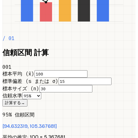
/ 01
信頼区間 計算
001
標本平均 (x̄)
標準偏差 (s または σ)
標本サイズ (n)
信頼水準
計算する
→
95% 信頼区間
[
94.632319
,
105.367681
]
平均の推定: 100 ± 5.367681