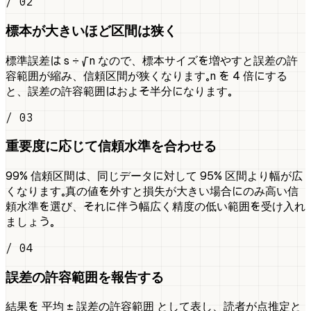
/ 02
標本が大きいほど区間は狭く
標準誤差は s ÷ √n なので、標本サイズを増やすと誤差の許
容範囲が縮み、信頼区間が狭くなります。n を 4 倍にする
と、誤差の許容範囲はおよそ半分になります。
/ 03
重要度に応じて信頼水準を合わせる
99% 信頼区間は、同じデータに対して 95% 区間より幅が広
くなります。真の値を外すと損失が大きい場合にのみ高い信
頼水準を選び、それに伴う幅広く精度の低い範囲を受け入れ
ましょう。
/ 04
誤差の許容範囲を報告する
結果を 平均 ± 誤差の許容範囲 として表し、読者が点推定と