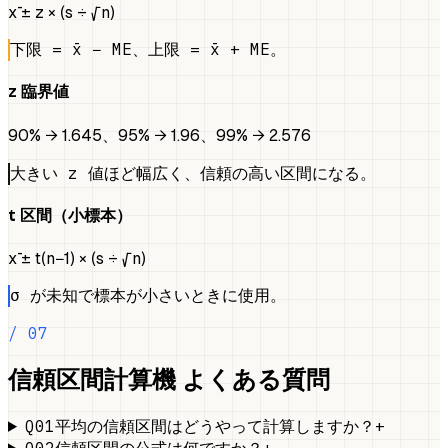
x̄ ± z × (s ÷ √n)
下限 = x̄ − ME、上限 = x̄ + ME。
z 臨界値
90% → 1.645、95% → 1.96、99% → 2.576
大きい z 値ほど幅広く、信頼の高い区間になる。
t 区間（小標本）
x̄ ± t(n−1) × (s ÷ √n)
σ が未知で標本が小さいときに使用。
/ 07
信頼区間計算機 よくある質問
Q01
+
平均の信頼区間はどうやって計算しますか？
Q02
+