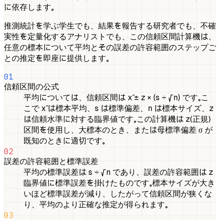
に依存します。
推測統計を学ぶ学生でも、結果を報告する研究者でも、不確
実性を定量化するアナリストでも、この信頼区間計算機は、
任意の標本について平均とその誤差の許容範囲のステップご
との推定を即座に提供します。
01
信頼区間の公式
平均については、信頼区間は x̄ ± z × (s ÷ √n) です。こ
こで x̄ は標本平均、s は標準偏差、n は標本サイズ、z
は信頼水準に対する臨界値です。この計算機は z（正規）
区間を使用し、大標本のとき、または母標準偏差 σ が
既知のときに適切です。
02
誤差の許容範囲と標準誤差
平均の標準誤差は s ÷ √n であり、誤差の許容範囲は z
臨界値に標準誤差を掛けたものです。標本サイズが大き
いほど標準誤差が減り、したがって信頼区間が狭くな
り、平均のより正確な推定が得られます。
03