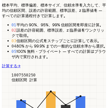
標本平均、標準偏差、標本サイズ、信頼水準を入力して、平
均の信頼区間、誤差の許容範囲、標準誤差、z 臨界値を —
すべての計算過程付きで計算します。
01
平均の 90%、95%、99% 信頼区間を即座に計算。
02
誤差の許容範囲、標準誤差、z 臨界値をワンクリッ
クで取得。
03
信頼区間の公式をステップごとに計算して表示。
04
80% から 99.9% までの一般的な信頼水準から選択。
05
100% 無料・プライベート — すべての計算はブラウ
ザ内で実行されます。
計算する
→
100
75
50
25
0
信頼区間 計算