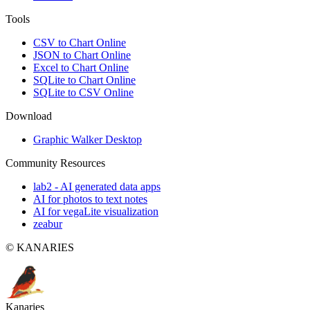
Tools
CSV to Chart Online
JSON to Chart Online
Excel to Chart Online
SQLite to Chart Online
SQLite to CSV Online
Download
Graphic Walker Desktop
Community Resources
lab2 - AI generated data apps
AI for photos to text notes
AI for vegaLite visualization
zeabur
© KANARIES
Kanaries