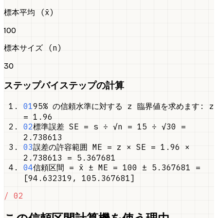
標本平均 (x̄)
100
標本サイズ (n)
30
ステップバイステップの計算
01
95% の信頼水準に対する z 臨界値を求めます: z
= 1.96
02
標準誤差 SE = s ÷ √n = 15 ÷ √30 =
2.738613
03
誤差の許容範囲 ME = z × SE = 1.96 ×
2.738613 = 5.367681
04
信頼区間 = x̄ ± ME = 100 ± 5.367681 =
[94.632319, 105.367681]
/ 02