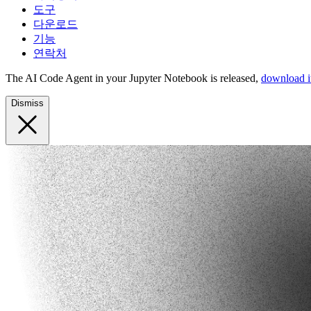
도구
다운로드
기능
연락처
The AI Code Agent in your Jupyter Notebook is released,
download it
Dismiss