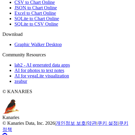
CSV to Chart Online
JSON to Chart Online
Excel to Chart Online
SQLite to Chart Online
SQLite to CSV Online
Download
Graphic Walker Desktop
Community Resources
lab2 - AI generated data apps
AI for photos to text notes
AI for vegaLite visualization
zeabur
© KANARIES
Kanaries
©
Kanaries Data, Inc.
2026
|
개인정보 보호
|
약관
|
쿠키 설정
|
쿠키
정책