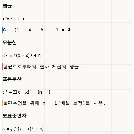
평균
x̄ = Σx ÷ n
예: (2 + 4 + 6) ÷ 3 = 4.
모분산
σ² = Σ(x − x̄)² ÷ n
평균으로부터의 편차 제곱의 평균.
표본분산
s² = Σ(x − x̄)² ÷ (n − 1)
불편추정을 위해 n − 1(베셀 보정)을 사용.
모표준편차
σ = √(Σ(x − x̄)² ÷ n)