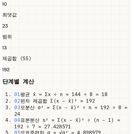
10
최댓값
23
범위
13
제곱합 (SS)
192
단계별 계산
01
평균 x̄ = Σx ÷ n = 144 ÷ 8 = 18
02
편차 제곱합 Σ(x − x̄)² = 192
03
모분산 σ² = Σ(x − x̄)² ÷ n = 192 ÷ 8 =
24
04
표본분산 s² = Σ(x − x̄)² ÷ (n − 1) =
192 ÷ 7 = 27.428571
05
모표준편차 σ = √σ² = 4.898979