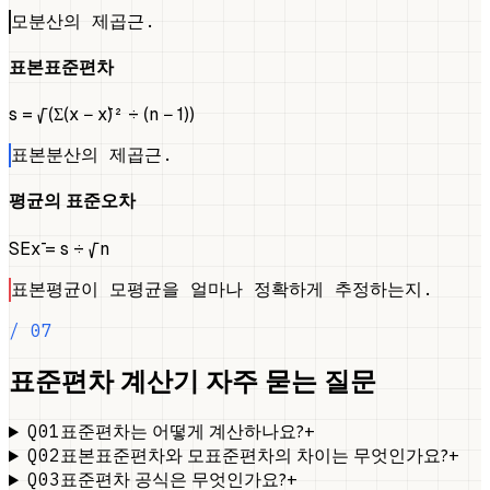
모분산의 제곱근.
표본표준편차
s = √(Σ(x − x̄)² ÷ (n − 1))
표본분산의 제곱근.
평균의 표준오차
SEx̄ = s ÷ √n
표본평균이 모평균을 얼마나 정확하게 추정하는지.
/ 07
표준편차 계산기 자주 묻는 질문
Q01
+
표준편차는 어떻게 계산하나요?
Q02
+
표본표준편차와 모표준편차의 차이는 무엇인가요?
Q03
+
표준편차 공식은 무엇인가요?