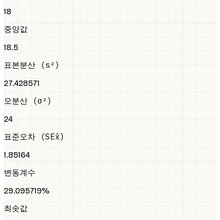
18
중앙값
18.5
표본분산 (s²)
27.428571
모분산 (σ²)
24
표준오차 (SEx̄)
1.85164
변동계수
29.095719%
최솟값