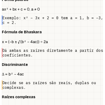
ax² + bx + c = 0, a ≠ 0
Exemplo: x² − 3x + 2 = 0 tem a = 1, b = −3,
c = 2.
Fórmula de Bhaskara
x = (−b ± √(b² − 4ac)) ÷ 2a
Dá ambas as raízes diretamente a partir dos
coeficientes.
Discriminante
Δ = b² − 4ac
Decide se as raízes são reais, duplas ou
complexas.
Raízes complexas