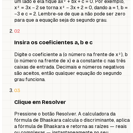
um lado e ela fique ax² + bx + c = 0. Por exemplo,
x² = 3x − 2 se torna x² − 3x + 2 = 0, dando a = 1, b =
−3 e c = 2. Lembre-se de que a não pode ser zero
para que a equação seja do segundo grau.
02
Insira os coeficientes a, b e c
Digite o coeficiente a (o número na frente de x²), b
(o número na frente de x) e a constante c nas três
caixas de entrada. Decimais e números negativos
são aceitos, então qualquer equação do segundo
grau funciona.
03
Clique em Resolver
Pressione o botão Resolver. A calculadora da
fórmula de Bhaskara calcula o discriminante, aplica
a fórmula de Bhaskara e retorna as raízes — reais
ou complexas — instantaneamente no seu