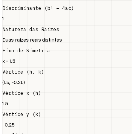
Discriminante (b² − 4ac)
1
Natureza das Raízes
Duas raízes reais distintas
Eixo de Simetria
x = 1.5
Vértice (h, k)
(1.5, −0.25)
Vértice x (h)
1.5
Vértice y (k)
−0.25