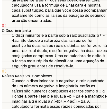
diretamente a partir dos seus coeficientes. Esta
calculadora usa a fórmula de Bhaskara e mostra
cada substituição, para que você possa acompanhar
exatamente como as raízes da equação do segundo
grau são encontradas.
02
O Discriminante
O discriminante é a parte sob a raiz quadrada, b² −
4ac. Ele decide a natureza das raízes: se for
positivo há duas raízes reais distintas, se for zero há
uma raiz real dupla, e se for negativo há duas raízes
conjugadas complexas. Uma calculadora de delta é
a forma mais rápida de classificar uma equação do
segundo grau antes de resolvê-la.
03
Raízes Reais vs. Complexas
Quando o discriminante é negativo, a raiz quadrada
de um número negativo é imaginária, então as
raízes são números complexos escritos como p ± q
i, onde a parte real p é igual a −b ÷ 2a e a magnitude
imaginária q é igual a √(−(b² − 4ac)) ÷ 2a. A
calculadora formata essas raízes conjugadas por