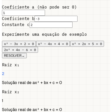
Coeficiente a (não pode ser 0)
Coeficiente b
Constante c
Experimente uma equação de exemplo
x² − 3x + 2 = 0
x² − 4x + 4 = 0
x² + 2x + 5 = 0
2x² + 4x − 6 = 0
RESOLVER
→
Raiz x₁
2
Solução real de ax² + bx + c = 0
Raiz x₂
1
Solução real de ax² + bx + c = 0