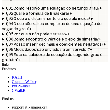
Q01
+
Como resolvo uma equação do segundo grau?
Q02
+
Qual é a fórmula de Bhaskara?
Q03
+
O que é o discriminante e o que ele indica?
Q04
O que são raízes complexas de uma equação do
+
segundo grau?
Q05
+
Por que a não pode ser zero?
Q06
+
Como encontro o vértice e o eixo de simetria?
Q07
+
Posso inserir decimais e coeficientes negativos?
Q08
+
Meus dados são enviados a um servidor?
Q09
Esta calculadora de equação do segundo grau é
+
gratuita?
links
Produtos
RATH
Graphic Walker
PyGWalker
GWalkR
Find us
support[at]kanaries.org