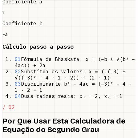
Coeficiente a
1
Coeficiente b
−3
Cálculo passo a passo
01
Fórmula de Bhaskara: x = (−b ± √(b² −
4ac)) ÷ 2a
02
Substitua os valores: x = (−(−3) ±
√((−3)² − 4 · 1 · 2)) ÷ (2 · 1)
03
Discriminante b² − 4ac = (−3)² − 4 ·
1 · 2 = 1
04
Duas raízes reais: x₁ = 2, x₂ = 1
/ 02
Por Que Usar Esta Calculadora de
Equação do Segundo Grau