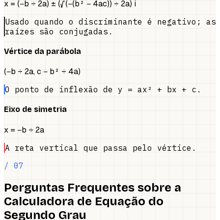
x = (−b ÷ 2a) ± (√(−(b² − 4ac)) ÷ 2a) i
Usado quando o discriminante é negativo; as
raízes são conjugadas.
Vértice da parábola
(−b ÷ 2a, c − b² ÷ 4a)
O ponto de inflexão de y = ax² + bx + c.
Eixo de simetria
x = −b ÷ 2a
A reta vertical que passa pelo vértice.
/ 07
Perguntas Frequentes sobre a
Calculadora de Equação do
Segundo Grau