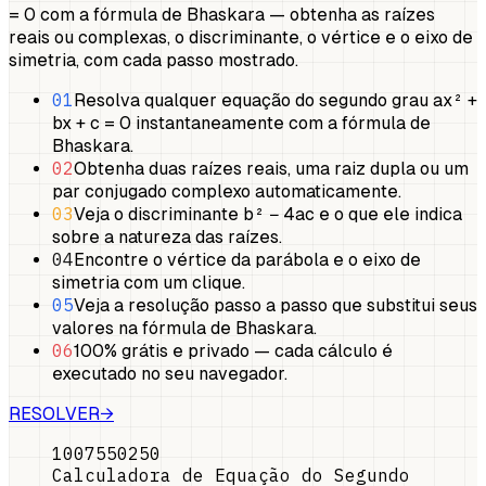
= 0 com a fórmula de Bhaskara — obtenha as raízes
reais ou complexas, o discriminante, o vértice e o eixo de
simetria, com cada passo mostrado.
01
Resolva qualquer equação do segundo grau ax² +
bx + c = 0 instantaneamente com a fórmula de
Bhaskara.
02
Obtenha duas raízes reais, uma raiz dupla ou um
par conjugado complexo automaticamente.
03
Veja o discriminante b² − 4ac e o que ele indica
sobre a natureza das raízes.
04
Encontre o vértice da parábola e o eixo de
simetria com um clique.
05
Veja a resolução passo a passo que substitui seus
valores na fórmula de Bhaskara.
06
100% grátis e privado — cada cálculo é
executado no seu navegador.
RESOLVER
→
100
75
50
25
0
Calculadora de Equação do Segundo