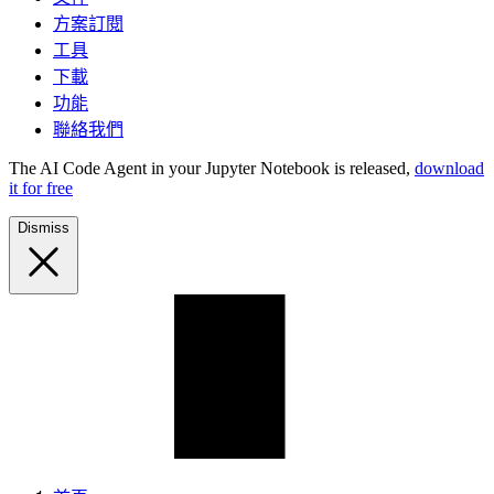
方案訂閱
工具
下載
功能
聯絡我們
The AI Code Agent in your Jupyter Notebook is released,
download
it for free
Dismiss