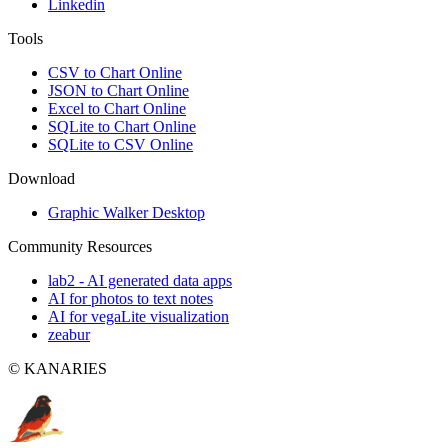
Linkedin
Tools
CSV to Chart Online
JSON to Chart Online
Excel to Chart Online
SQLite to Chart Online
SQLite to CSV Online
Download
Graphic Walker Desktop
Community Resources
lab2 - AI generated data apps
AI for photos to text notes
AI for vegaLite visualization
zeabur
© KANARIES