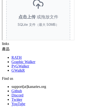
links
產品
RATH
Graphic Walker
PyGWalker
GWalkR
Find us
support[at]kanaries.org
Github
Discord
Twitter
YouTube