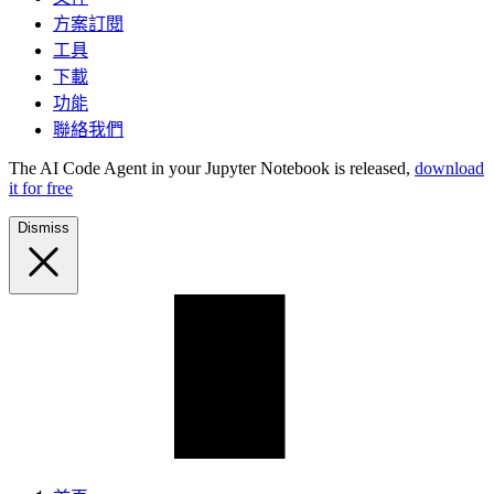
方案訂閱
工具
下載
功能
聯絡我們
The AI Code Agent in your Jupyter Notebook is released,
download
it for free
Dismiss