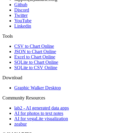
Github
Discord
Twitter
YouTube
Linkedin
Tools
CSV to Chart Online
JSON to Chart Online
Excel to Chart Online
SQLite to Chart Online
SQLite to CSV Online
Download
Graphic Walker Desktop
Community Resources
lab2 - AI generated data apps
AI for photos to text notes
AI for vegaLite visualization
zeabur