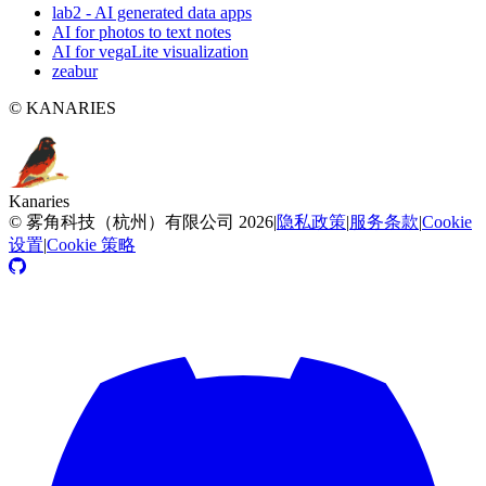
lab2 - AI generated data apps
AI for photos to text notes
AI for vegaLite visualization
zeabur
© KANARIES
Kanaries
©
雾角科技（杭州）有限公司
2026
|
隐私政策
|
服务条款
|
Cookie
设置
|
Cookie 策略