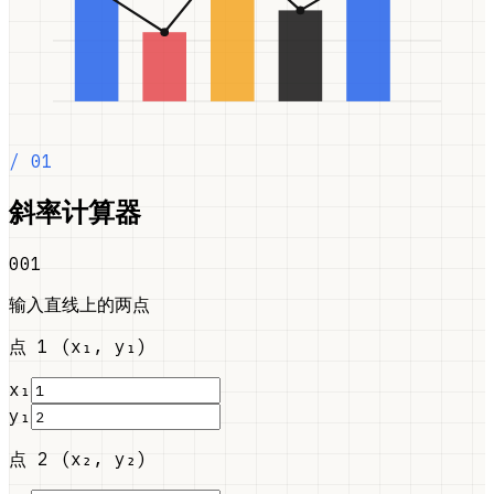
/ 01
斜率计算器
001
输入直线上的两点
点 1 (x₁, y₁)
x₁
y₁
点 2 (x₂, y₂)