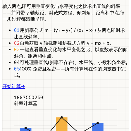
输入两点，即可用垂直变化与水平变化之比求出直线的斜率
——并附带 y 轴截距、斜截式方程、倾斜角、距离和中点，每
一步过程都清晰呈现。
01
用斜率公式 m = (y₂ − y₁) / (x₂ − x₁) 从两点即时求
出直线斜率。
02
自动获取 y 轴截距和斜截式方程 y = mx + b。
03
一键查看垂直变化与水平变化之比、以度数表示的倾
斜角、距离和中点。
04
可处理垂直线（斜率不存在）、水平线、小数和负坐标。
05
100% 免费且私密——所有计算均在你的浏览器中完
成。
开始计算
→
100
75
50
25
0
斜率计算器