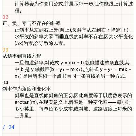
计算器会为你套用公式，并展示每一步，让你能跟上计算过
程。
02
正、负、零与不存在的斜率
正斜率从左到右上升（向上），负斜率从左到右下降（向下），
水平线的斜率为零，而垂直线的斜率不存在，因为水平变化
（Δx）为零，会导致除以零。
03
从斜率到直线方程
一旦知道斜率，斜截式 y = mx + b 就能描述整条直线，其
中 b 是 y 轴截距（b = y₁ − m·x₁）。点斜式 y − y₁ = m(x −
x₁) 是用斜率和一个点书写同一条直线的另一种方式。
04
斜率作为角度和变化率
斜率也是直线倾斜角的正切，因此角度等于以度数表示的
arctan(m)。在现实意义上，斜率是一种变化率——每小时
多少英里、每单位多少成本，或斜坡、道路坡度上每米的
上升量。
/ 04