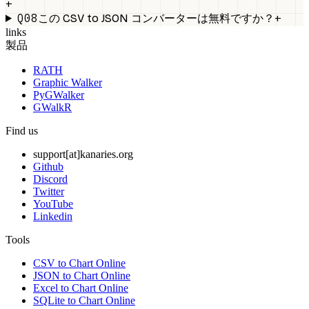
+
Q08
+
この CSV to JSON コンバーターは無料ですか？
links
製品
RATH
Graphic Walker
PyGWalker
GWalkR
Find us
support[at]kanaries.org
Github
Discord
Twitter
YouTube
Linkedin
Tools
CSV to Chart Online
JSON to Chart Online
Excel to Chart Online
SQLite to Chart Online