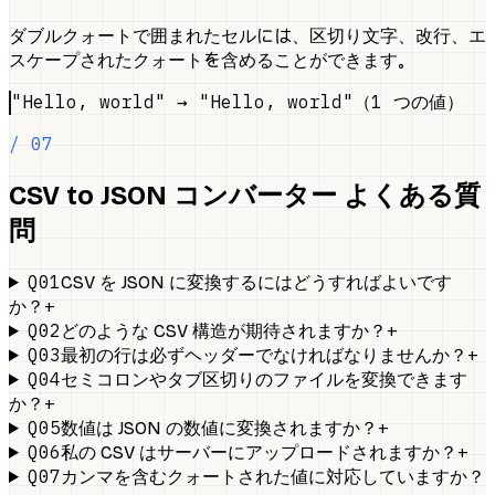
ダブルクォートで囲まれたセルには、区切り文字、改行、エ
スケープされたクォートを含めることができます。
"Hello, world" → "Hello, world"（1 つの値）
/ 07
CSV to JSON コンバーター よくある質
問
Q01
CSV を JSON に変換するにはどうすればよいです
+
か？
Q02
+
どのような CSV 構造が期待されますか？
Q03
+
最初の行は必ずヘッダーでなければなりませんか？
Q04
セミコロンやタブ区切りのファイルを変換できます
+
か？
Q05
+
数値は JSON の数値に変換されますか？
Q06
+
私の CSV はサーバーにアップロードされますか？
Q07
カンマを含むクォートされた値に対応していますか？