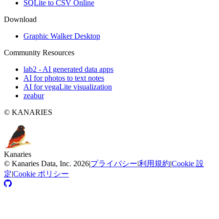
SQLite to CSV Online
Download
Graphic Walker Desktop
Community Resources
lab2 - AI generated data apps
AI for photos to text notes
AI for vegaLite visualization
zeabur
© KANARIES
Kanaries
©
Kanaries Data, Inc.
2026
|
プライバシー
|
利用規約
|
Cookie 設
定
|
Cookie ポリシー