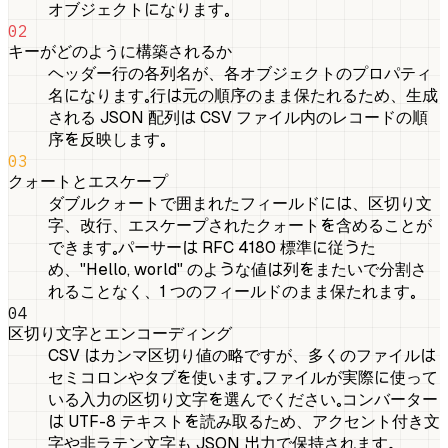
オブジェクトになります。
02
キーがどのように構築されるか
ヘッダー行の各列名が、各オブジェクトのプロパティ
名になります。行は元の順序のまま保たれるため、生成
される JSON 配列は CSV ファイル内のレコードの順
序を反映します。
03
クォートとエスケープ
ダブルクォートで囲まれたフィールドには、区切り文
字、改行、エスケープされたクォートを含めることが
できます。パーサーは RFC 4180 標準に従うた
め、"Hello, world" のような値は列をまたいで分割さ
れることなく、1 つのフィールドのまま保たれます。
04
区切り文字とエンコーディング
CSV はカンマ区切り値の略ですが、多くのファイルは
セミコロンやタブを使います。ファイルが実際に使って
いる入力の区切り文字を選んでください。コンバーター
は UTF-8 テキストを読み取るため、アクセント付き文
字や非ラテン文字も JSON 出力で保持されます。