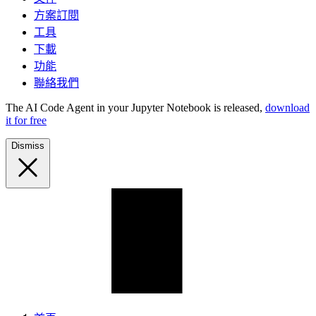
方案訂閱
工具
下載
功能
聯絡我們
The AI Code Agent in your Jupyter Notebook is released,
download
it for free
Dismiss